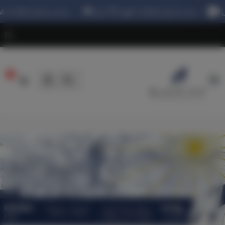
شحن مجاني للطلبات فوق 199 ريال 🚚
شحن مجاني للطلبات فوق 199 ريال 🚚
٠
Black Sip Coffee Roasters