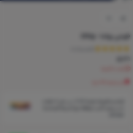
فوجي رواندا - 250g
(تقييم واحد)
٣٦
نفدت الكمية
تم شراءه
44
مرة
أو قسم فاتورتك بقيمة
9.00 ر.س
على
4
دفعات
بدون رسوم تأخير، متوافقة مع الشريعة الإسلامية
اعرف أكثر