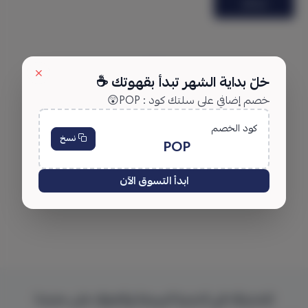
إرسال
خلّ بداية الشهر تبدأ بقهوتك ☕️
خصم إضافي على سلتك كود : POP😲
كود الخصم
نسخ
POP
لا توجد تقييمات حاليا
ابدأ التسوق الآن
للاشتراك في النشرة البريدية والتعرف على جديدنا