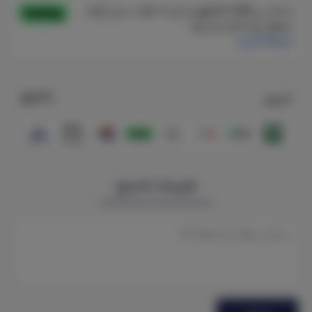
٣٦
السعر
تقييمات المنتج